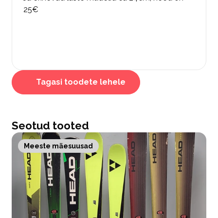
25€
Tagasi toodete lehele
Seotud tooted
Meeste mäesuusad