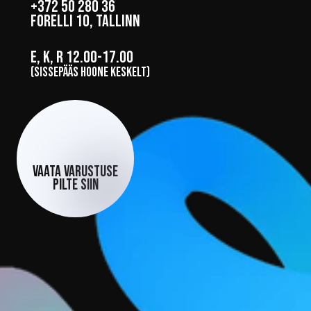
+372 50 280 36
Forelli 10, Tallinn
E, K, R 12.00-17.00
(sissepääs hoone keskelt)
Vaata varustuse
pilte siin