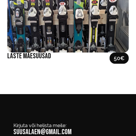
Laste mäesuusad 
50
€
Kirjuta või helista meile:
suusalaen@gmail.com