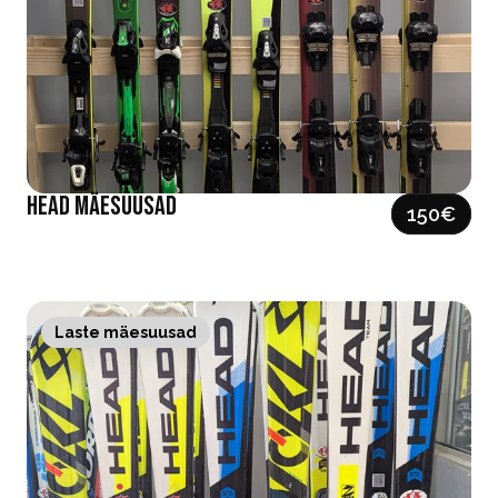
HEAD mäesuusad
150
€
Laste mäesuusad