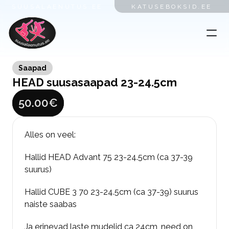
SUUSALAENUTUS.EE
KATUSEBOKSID.EE
Saapad
HEAD suusasaapad 23-24.5cm
50.00
€
Alles on veel:
Hallid HEAD Advant 75 23-24.5cm (ca 37-39 
suurus)
Hallid CUBE 3 70 23-24.5cm (ca 37-39) suurus 
naiste saabas
Ja erinevad laste mudelid ca 24cm, need on 